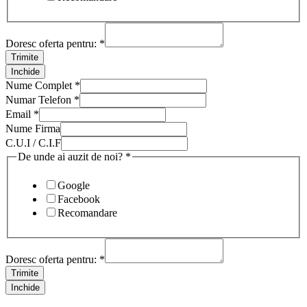
Doresc oferta pentru:
*
Trimite
Inchide
Nume Complet
*
Numar Telefon
*
Email
*
Nume Firma
C.U.I / C.I.F
De unde ai auzit de noi?
*
Google
Facebook
Recomandare
Doresc oferta pentru:
*
Trimite
Inchide