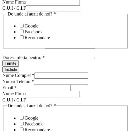
Nume Firma
C.U.I / C.I.F
De unde ai auzit de noi?
*
Google
Facebook
Recomandare
Doresc oferta pentru:
*
Trimite
Inchide
Nume Complet
*
Numar Telefon
*
Email
*
Nume Firma
C.U.I / C.I.F
De unde ai auzit de noi?
*
Google
Facebook
Recomandare