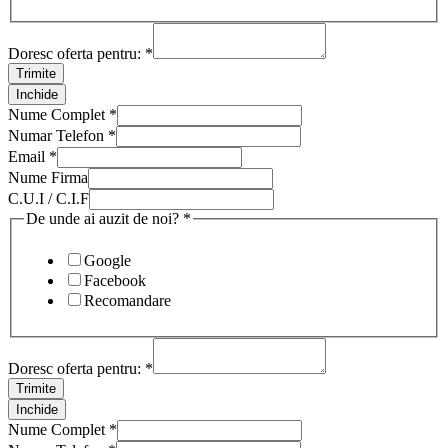
Doresc oferta pentru:
*
Trimite
Inchide
Nume Complet
*
Numar Telefon
*
Email
*
Nume Firma
C.U.I / C.I.F
De unde ai auzit de noi?
*
Google
Facebook
Recomandare
Doresc oferta pentru:
*
Trimite
Inchide
Nume Complet
*