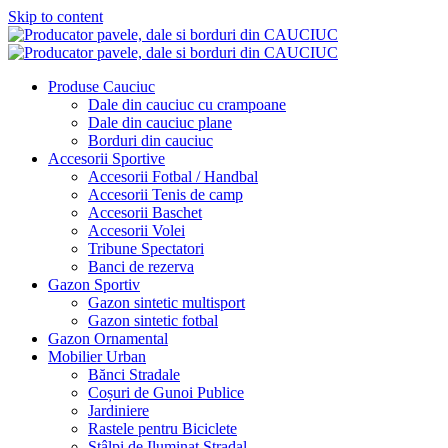
Skip to content
Produse Cauciuc
Dale din cauciuc cu crampoane
Dale din cauciuc plane​
Borduri din cauciuc
Accesorii Sportive
Accesorii Fotbal / Handbal
Accesorii Tenis de camp
Accesorii Baschet
Accesorii Volei
Tribune Spectatori
Banci de rezerva
Gazon Sportiv
Gazon sintetic multisport​
Gazon sintetic fotbal
Gazon Ornamental
Mobilier Urban
Bănci Stradale
Coșuri de Gunoi Publice
Jardiniere
Rastele pentru Biciclete
Stâlpi de Iluminat Stradal