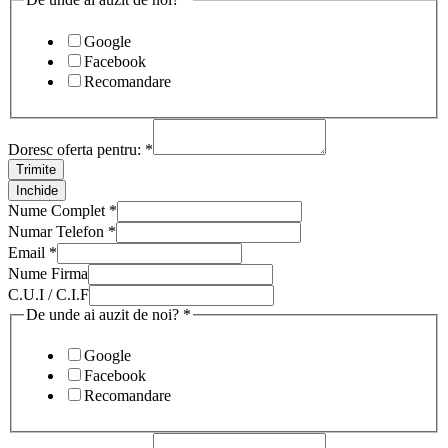
Google
Facebook
Recomandare
Doresc oferta pentru:
*
Trimite
Inchide
Nume Complet
*
Numar Telefon
*
Email
*
Nume Firma
C.U.I / C.I.F
De unde ai auzit de noi?
*
Google
Facebook
Recomandare