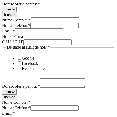
Doresc oferta pentru:
*
Trimite
Inchide
Nume Complet
*
Numar Telefon
*
Email
*
Nume Firma
C.U.I / C.I.F
De unde ai auzit de noi?
*
Google
Facebook
Recomandare
Doresc oferta pentru:
*
Trimite
Inchide
Nume Complet
*
Numar Telefon
*
Email
*