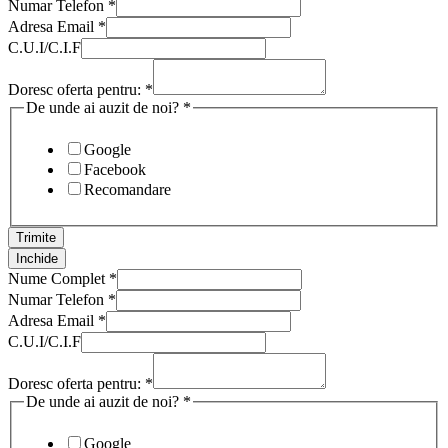
Numar Telefon
*
Adresa Email
*
C.U.I/C.I.F
Doresc oferta pentru:
*
De unde ai auzit de noi?
*
Google
Facebook
Recomandare
Trimite
Inchide
Nume Complet
*
Numar Telefon
*
Adresa Email
*
C.U.I/C.I.F
Doresc oferta pentru:
*
De unde ai auzit de noi?
*
Google