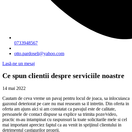
0733948567
otto.pardoseli@yahoo.com
Lasă-ne un mesaj
Ce spun clientii despre serviciile noastre
14 mai 2022
Cautam de ceva vreme un pavaj pentru locul de joaca, sa inlocuiasca
gazonul deteriorat pe care nu mai reuseam sa il intretin. Din oferta in
oferta am ajuns aici si am constatat ca pavajul este de calitate,
persoanele de contact dispuse sa explice sa trimita poze/video,
practic m-au intampinat cu raspunsuri la toate solicitarile mele si cel
mai important apreciez faptul ca au venit in sprijinul clientului in
detrimentul castigurilor proprii.