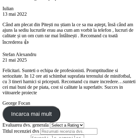
Iulian
13 mai 2022
Când am plecat din Pitești nu știam la ce sa ma aștept, însă când am
ajuns la sediu lucrurile erau asa cum am vorbit la telefon , lucruri de
calitate și un om cum rar mai întâlnești . Recomand cu toată
încrederea 👍
Stefan Alexandru
21 mai 2025
Felicitari. Sunteti o echipa de profesionisti. Promptitudine si
seriozitate. In 12 ore ati schimbat suprafata terenului de minifotbal,
cu 3 tineri harnici si priceputi. Recomand cu mare incredere…sunteti
cei mai buni de pe piata, cost si calitate la superlativ. Succes in
viitoarele proiecte
George Focan
Incarca mai mult
Evaluarea dvs. generala
Titlul recenziei dvs