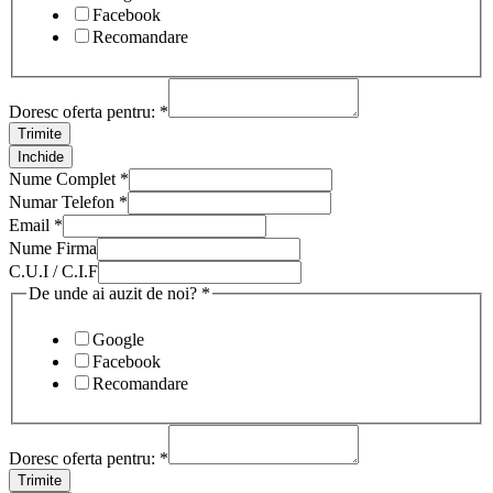
Facebook
Recomandare
Doresc oferta pentru:
*
Trimite
Inchide
Nume Complet
*
Numar Telefon
*
Email
*
Nume Firma
C.U.I / C.I.F
De unde ai auzit de noi?
*
Google
Facebook
Recomandare
Doresc oferta pentru:
*
Trimite