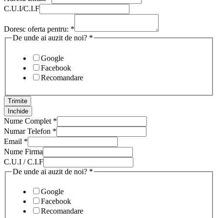
C.U.I/C.I.F
Doresc oferta pentru:
*
De unde ai auzit de noi?
*
Google
Facebook
Recomandare
Trimite
Inchide
Nume Complet
*
Numar Telefon
*
Email
*
Nume Firma
C.U.I / C.I.F
De unde ai auzit de noi?
*
Google
Facebook
Recomandare