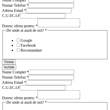
Nume Complet
*
Numar Telefon
*
Adresa Email
*
C.U.I/C.I.F
Doresc oferta pentru:
*
De unde ai auzit de noi?
*
Google
Facebook
Recomandare
Trimite
Inchide
Nume Complet
*
Numar Telefon
*
Adresa Email
*
C.U.I/C.I.F
Doresc oferta pentru:
*
De unde ai auzit de noi?
*