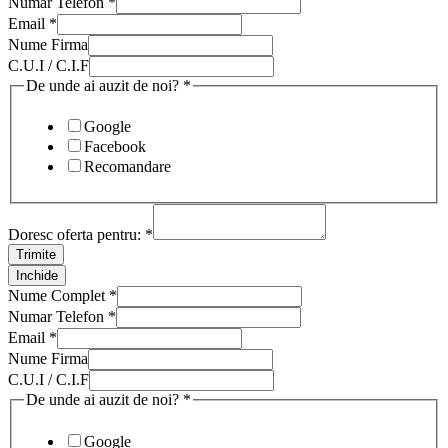
Numar Telefon
*
Email
*
Nume Firma
C.U.I / C.I.F
De unde ai auzit de noi?
*
Google
Facebook
Recomandare
Doresc oferta pentru:
*
Trimite
Inchide
Nume Complet
*
Numar Telefon
*
Email
*
Nume Firma
C.U.I / C.I.F
De unde ai auzit de noi?
*
Google