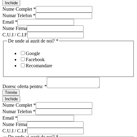
Inchide
Nume Complet
*
Numar Telefon
*
Email
*
Nume Firma
C.U.I / C.I.F
De unde ai auzit de noi?
*
Google
Facebook
Recomandare
Doresc oferta pentru:
*
Trimite
Inchide
Nume Complet
*
Numar Telefon
*
Email
*
Nume Firma
C.U.I / C.I.F
De unde ai auzit de noi?
*