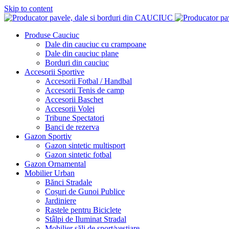
Skip to content
Produse Cauciuc
Dale din cauciuc cu crampoane
Dale din cauciuc plane​
Borduri din cauciuc
Accesorii Sportive
Accesorii Fotbal / Handbal
Accesorii Tenis de camp
Accesorii Baschet
Accesorii Volei
Tribune Spectatori
Banci de rezerva
Gazon Sportiv
Gazon sintetic multisport​
Gazon sintetic fotbal
Gazon Ornamental
Mobilier Urban
Bănci Stradale
Coșuri de Gunoi Publice
Jardiniere
Rastele pentru Biciclete
Stâlpi de Iluminat Stradal
Mobilier săli de sport/vestiare