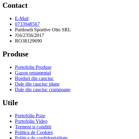
Contact
E-Mail
0733948567
Pardoseli Sportive Otto SRL
J16/2356/2017
RO38129690
Produse
Portofoliu Produse
Gazon ornamental
Borduri din cauciuc
Dale din cauciuc plane
Dale din cauciuc crampoane
Utile
Portofoliu Poze
Portofoliu Video
Termeni si conditii
Politica de Cookies
Politica de confidentialitate