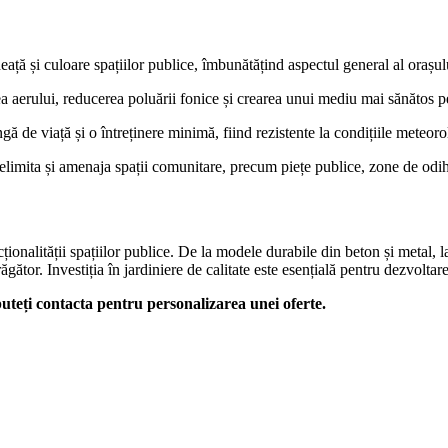
eață și culoare spațiilor publice, îmbunătățind aspectul general al orașul
rea aerului, reducerea poluării fonice și crearea unui mediu mai sănătos pe
ngă de viață și o întreținere minimă, fiind rezistente la condițiile meteoro
a delimita și amenaja spații comunitare, precum piețe publice, zone de odi
ționalității spațiilor publice. De la modele durabile din beton și metal, la
ător. Investiția în jardiniere de calitate este esențială pentru dezvoltare
uteți contacta pentru personalizarea unei oferte.