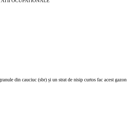
TATII OCUPATIONALE
anule din cauciuc (sbr) și un strat de nisip curtos fac acest gazon